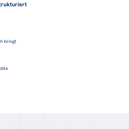
trukturiert
h bringt
e
llte