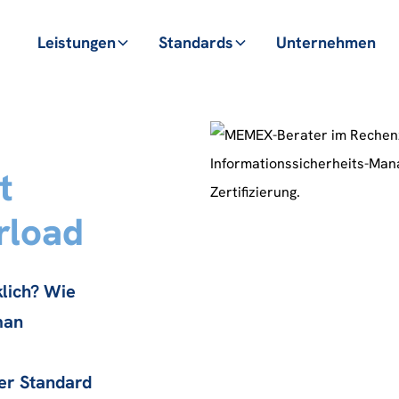
Leistungen
Standards
Unternehmen
t
rload
klich? Wie
man
der Standard